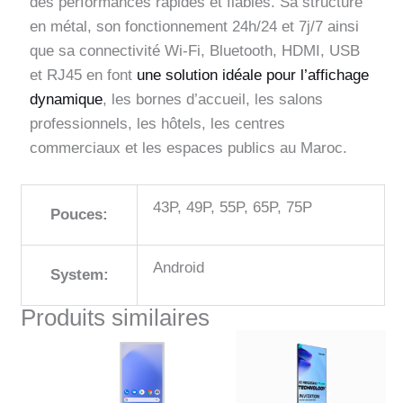
des performances rapides et fiables. Sa structure
en métal, son fonctionnement 24h/24 et 7j/7 ainsi
que sa connectivité Wi-Fi, Bluetooth, HDMI, USB
et RJ45 en font
une solution idéale pour l’affichage
dynamique
, les bornes d’accueil, les salons
professionnels, les hôtels, les centres
commerciaux et les espaces publics au Maroc.
43P, 49P, 55P, 65P, 75P
Pouces:
Android
System:
Produits similaires
Le
Le
prix
prix
initial
actuel
était :
est :