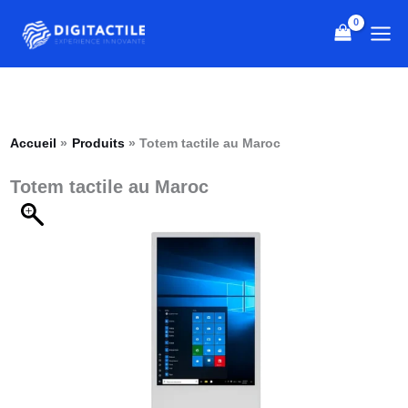
Aller
quantité
au
de
contenu
Totem
tactile
au
Maroc
Accueil
Produits
Totem tactile au Maroc
Totem tactile au Maroc