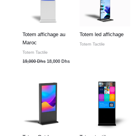
19,000 Dhs.
18,000 Dhs.
Totem affichage au
Totem led affichage
Maroc
Totem Tactile
Totem Tactile
19,000
Dhs
18,000
Dhs
Plage
de
prix :
17,000 Dhs
à
26,000 Dhs