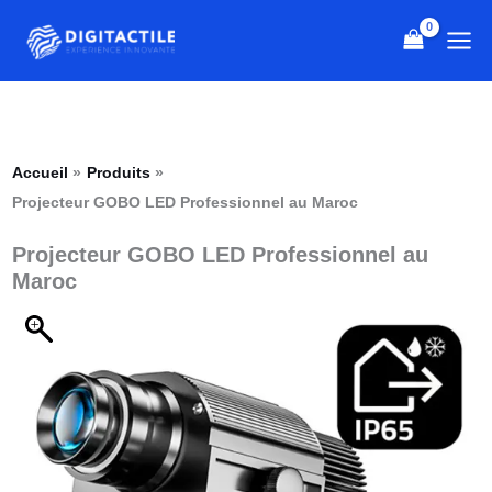
Aller
quantité
Plage
au
de
de
contenu
Projecteur
prix :
GOBO
3,900 Dhs
LED
à
Professionnel
8,000 Dhs
Accueil
Produits
au
Projecteur GOBO LED Professionnel au Maroc
Maroc
Projecteur GOBO LED Professionnel au
Maroc