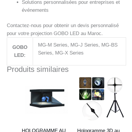
Solutions personnalisées pour entreprises et
événements
Contactez-nous pour obtenir un devis personnalisé
pour votre projection GOBO LED au Maroc.
MG-M Series, MG-J Series, MG-BS
GOBO
Series, MG-X Series
LED:
Produits similaires
Le
Le
Le
Le
prix
prix
prix
prix
initial
actuel
initial
actuel
était :
est :
était :
est :
31,000 Dhs.
28,000 Dhs.
2,500 Dhs.
2,000 
HOLOGRAMME AU
Hologramme 3D au