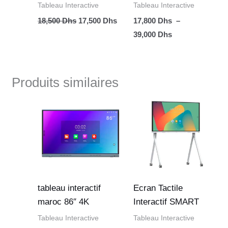
Tableau Interactive
Tableau Interactive
18,500
Dhs
17,500
Dhs
17,800
Dhs
–
39,000
Dhs
Produits similaires
Le
Le
Le
Le
prix
prix
prix
prix
initial
actuel
initial
actu
était :
est :
était :
est :
26,000 Dhs.
24,500 Dhs.
59,000 Dhs.
58,0
tableau interactif
Ecran Tactile
maroc 86″ 4K
Interactif SMART
Tableau Interactive
Tableau Interactive