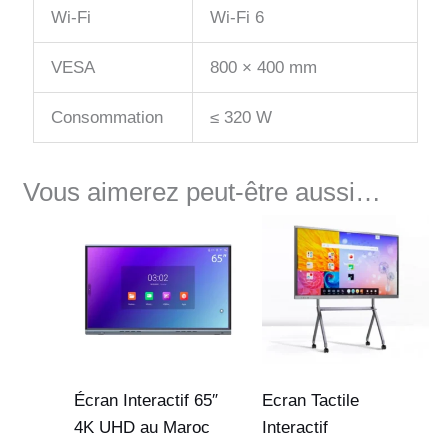
Wi-Fi
Wi-Fi 6
VESA
800 × 400 mm
Consommation
≤ 320 W
Vous aimerez peut-être aussi…
Le
Le
Plage
prix
prix
de
initial
actuel
prix :
était :
est :
17,800 Dhs
18,500 Dhs.
17,500 Dhs.
à
39,000 Dhs
Écran Interactif 65″
Ecran Tactile
4K UHD au Maroc
Interactif