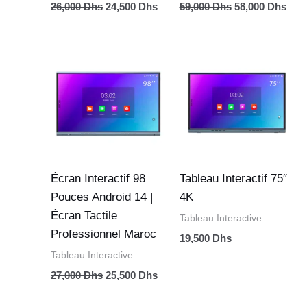
26,000
Dhs
24,500
Dhs
59,000
Dhs
58,000
Dhs
Le
Le
prix
prix
initial
actuel
était :
est :
27,000 Dhs.
25,500 Dhs.
Écran Interactif 98
Tableau Interactif 75″
Pouces Android 14 |
4K
Écran Tactile
Tableau Interactive
Professionnel Maroc
19,500
Dhs
Tableau Interactive
27,000
Dhs
25,500
Dhs