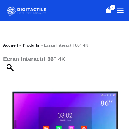
Aller
quantité
Le
Le
au
de
prix
prix
contenu
Écran
initial
actuel
Interactif
était :
est :
86″
26,000 Dhs.
24,500 Dhs.
4K
Accueil
Produits
Écran Interactif 86″ 4K
Écran Interactif 86″ 4K