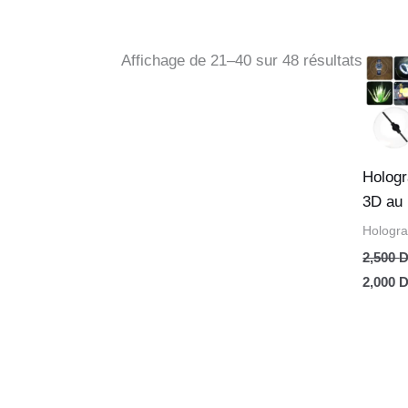
Le
Affichage de 21–40 sur 48 résultats
prix
initial
était :
2,500 D
Holog
3D au
Hologr
2,500
D
2,000
D