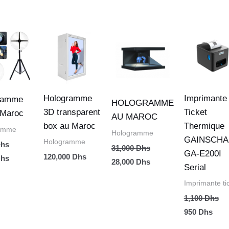
Le
Le
Le
Le
Le
prix
prix
prix
prix
prix
actuel
initial
actuel
initial
actu
est :
était :
est :
était :
est :
hs.
2,000 Dhs.
31,000 Dhs.
28,000 Dhs.
1,100 Dhs.
950 
Hologramme
Imprimante
ramme
HOLOGRAMME
3D transparent
Ticket
 Maroc
AU MAROC
box au Maroc
Thermique
amme
Hologramme
GAINSCHA
Hologramme
hs
31,000
Dhs
GA-E200I
120,000
Dhs
hs
28,000
Dhs
Serial
Imprimante ti
1,100
Dhs
950
Dhs