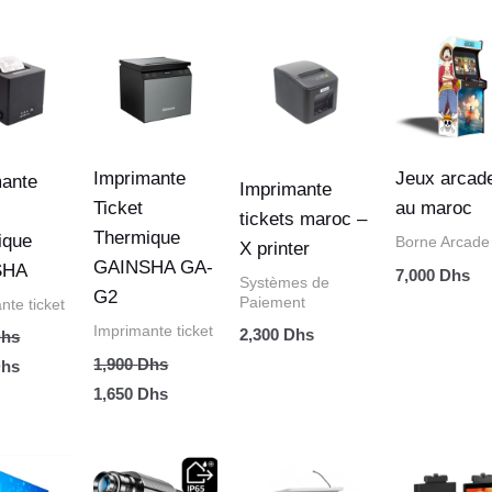
Le
Le
Le
prix
prix
prix
actuel
initial
actuel
est :
était :
est :
hs.
1,500 Dhs.
1,900 Dhs.
1,650 Dhs.
Imprimante
Jeux arcad
mante
Imprimante
Ticket
au maroc
tickets maroc –
Thermique
ique
Borne Arcade
X printer
GAINSHA GA-
SHA
7,000
Dhs
Systèmes de
G2
Paiement
nte ticket
Imprimante ticket
2,300
Dhs
hs
1,900
Dhs
hs
1,650
Dhs
Le
Plage
Le
Le
prix
de
prix
prix