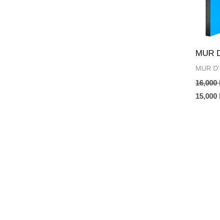
initial
était :
16,000
MUR 
MUR D
16,000
15,000