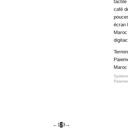
Termin
Paiem
Maroc
Systèm
Paieme
←
1
2
3
→