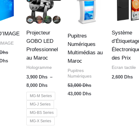
actuel
prix :
initial
actuel
est :
3,900 Dhs
était :
est :
 Dhs.
15,000 Dhs.
à
53,000 Dhs.
43,000 Dhs.
8,000 Dhs
Projecteur
Système
D’IMAGE
Pupitres
GOBO LED
d’Étiquetag
'IMAGE
Numériques
Professionnel
Électroniqu
Multimédias au
Dhs
au Maroc
des Prix
Maroc
Dhs
Hologramme
Ecran tactile
Pupitres
Numériques
3,900
Dhs
–
2,600
Dhs
8,000
Dhs
53,000
Dhs
43,000
Dhs
MG-M Series
MG-J Series
MG-BS Series
MG-X Series