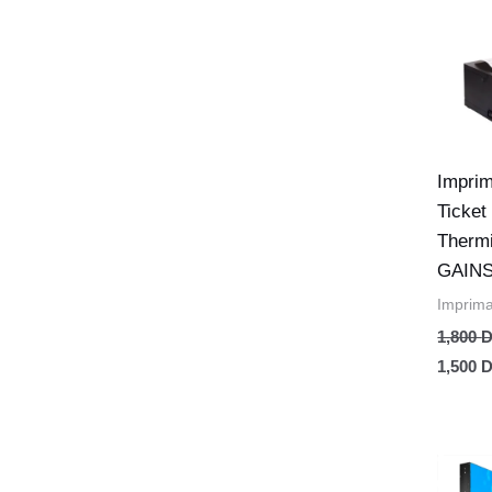
Le
prix
initial
était :
1,800 D
Impri
Ticket
Therm
GAIN
Imprima
1,800
D
1,500
D
Le
prix