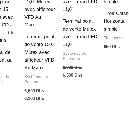
était :
est :
était :
est :
6,500 Dhs.
6,200 Dhs.
6,900 Dhs.
6,500 Dhs.
Tiroir Caiss
Terminal point
Horizontal
de vente Mutex
simple
Terminal point
avec écran LED
Tiroir caisse
de vente 15,6″
11,6″
650
Dhs
al de
Mutex avec
Systèmes de
Paiement
ent au
afficheur VFD
6,900
Dhs
Au Maroc.
6,500
Dhs
es de
Systèmes de
nt
Paiement
6,500
Dhs
6,200
Dhs