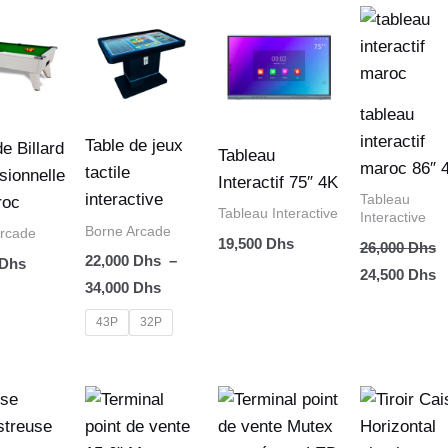
Plage
Le
L
de
prix
p
prix :
initial
a
22,000 Dhs
était :
es
à
26,000 Dhs.
2
34,000 Dhs
tableau
interactif
Table de jeux
de Billard
Tableau
maroc 86″ 
tactile
sionnelle
Interactif 75″ 4K
interactive
Tableau
roc
Tableau Interactive
Interactive
Borne Arcade
Arcade
19,500
Dhs
26,000
Dhs
22,000
Dhs
–
Dhs
24,500
Dhs
34,000
Dhs
43P
32P
Le
Le
Le
Le
prix
prix
prix
prix
initial
actuel
initial
actuel